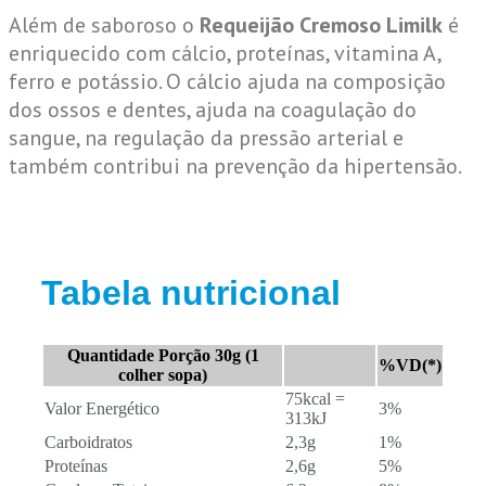
Além de saboroso o
Requeijão Cremoso Limilk
é
enriquecido com cálcio, proteínas, vitamina A,
ferro e potássio. O cálcio ajuda na composição
dos ossos e dentes, ajuda na coagulação do
sangue, na regulação da pressão arterial e
também contribui na prevenção da hipertensão.
Tabela nutricional
Quantidade Porção 30g (1
%VD(*)
colher sopa)
75kcal =
Valor Energético
3%
313kJ
Carboidratos
2,3g
1%
Proteínas
2,6g
5%