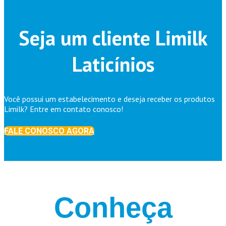
Seja um cliente Limilk
Laticínios
Você possui um estabelecimento e deseja receber os produtos
Limilk? Entre em contato conosco!
FALE CONOSCO AGORA
Conheça