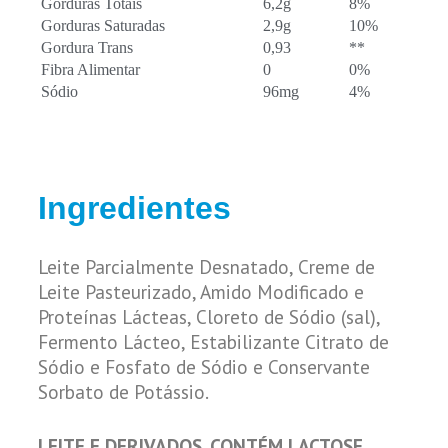
Gorduras Totais
6,2g
8%
Gorduras Saturadas
2,9g
10%
Gordura Trans
0,93
**
Fibra Alimentar
0
0%
Sódio
96mg
4%
Ingredientes
Leite Parcialmente Desnatado, Creme de
Leite Pasteurizado, Amido Modificado e
Proteínas Lácteas, Cloreto de Sódio (sal),
Fermento Lácteo, Estabilizante Citrato de
Sódio e Fosfato de Sódio e Conservante
Sorbato de Potássio.
LEITE E DERIVADOS. CONTÉM LACTOSE.