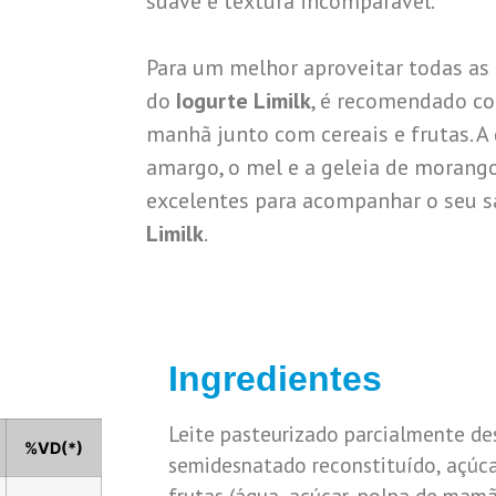
suave e textura incomparável.
Para um melhor aproveitar todas as 
do
Iogurte Limilk
, é recomendado co
manhã junto com cereais e frutas. A
amargo, o mel e a geleia de moran
excelentes para acompanhar o seu s
Limilk
.
Ingredientes
Leite pasteurizado parcialmente de
%VD(*)
semidesnatado reconstituído, açúca
frutas (água, açúcar, polpa de mam