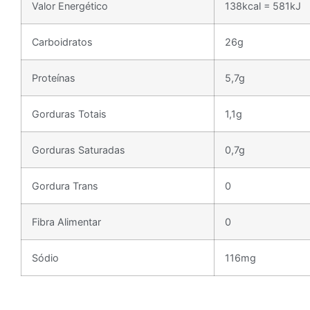
Valor Energético
138kcal = 581kJ
Carboidratos
26g
Proteínas
5,7g
Gorduras Totais
1,1g
Gorduras Saturadas
0,7g
Gordura Trans
0
Fibra Alimentar
0
Sódio
116mg