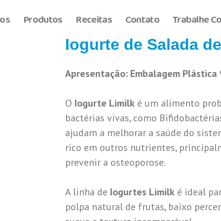
os
Produtos
Receitas
Contato
Trabalhe C
Iogurte de Salada de
Apresentação: Embalagem Plástica
O
Iogurte Limilk
é um alimento prob
bactérias vivas, como Bifidobactéria
ajudam a melhorar a saúde do sistem
rico em outros nutrientes, principal
prevenir a osteoporose.
A linha de
Iogurtes Limilk
é ideal pa
polpa natural de frutas, baixo perce