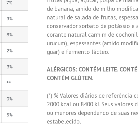
7%
de banana, amido de milho modifica
natural de salada de frutas, espess
9%
conservador sorbato de potássio e a
corante natural carmim de cochonil
8%
urucum), espessantes (amido modifi
guar) e fermento lácteo.
2%
3%
ALÉRGICOS: CONTÉM LEITE. CONTÉ
CONTÉM GLÚTEN.
**
(*) % Valores diários de referência
0%
2000 kcal ou 8400 kJ. Seus valores 
ou menores dependendo de suas nec
5%
estabelecido.