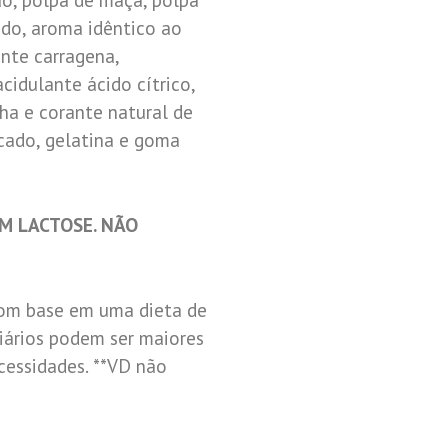
do, aroma idêntico ao
ante carragena,
cidulante ácido cítrico,
ha e corante natural de
cado, gelatina e goma
M LACTOSE. NÃO
 com base em uma dieta de
diários podem ser maiores
essidades. **VD não