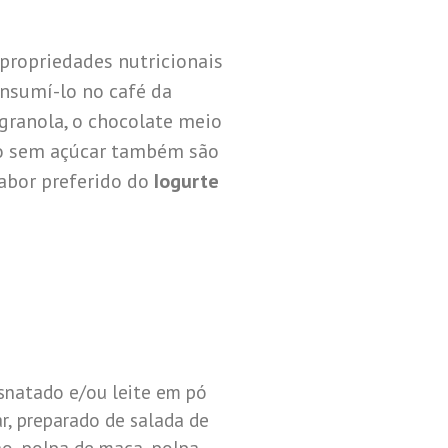
propriedades nutricionais
nsumí-lo no café da
 granola, o chocolate meio
go sem açúcar também são
abor preferido do
Iogurte
snatado e/ou leite em pó
r, preparado de salada de
ão, polpa de maça, polpa