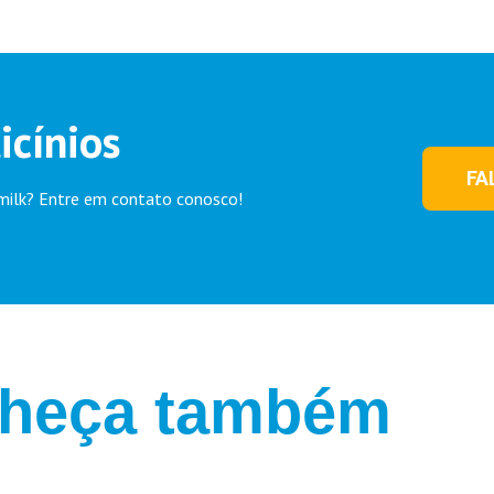
icínios
FA
imilk? Entre em contato conosco!
heça também