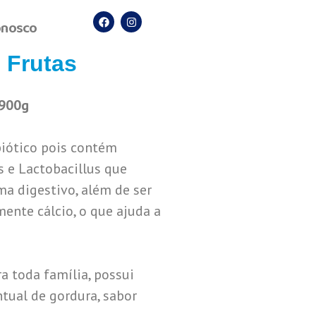
onosco
 Frutas
 900g
iótico pois contém
s e Lactobacillus que
a digestivo, além de ser
mente cálcio, o que ajuda a
ra toda família, possui
ntual de gordura, sabor